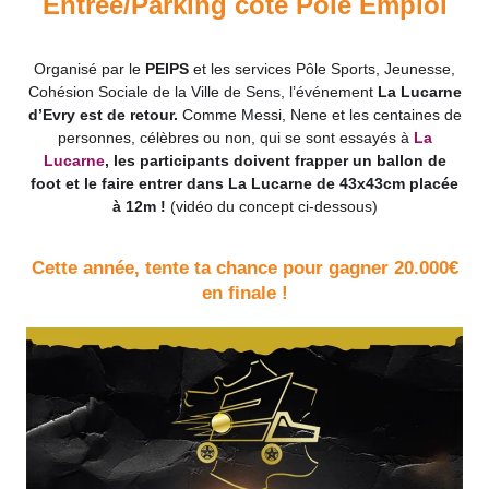
Entrée/Parking côté Pôle Emploi
Organisé par le
PEIPS
et
les services
Pôle Sports, Jeunesse,
Cohésion Sociale de la Ville de Sens, l’événement
La Lucarne
d’Evry est de retour.
Comme Messi, Nene et les centaines de
personnes, célèbres ou non, qui se sont essayés à
La
Lucarne
,
les participants doivent frapper un ballon de
foot et le faire entrer dans La Lucarne de 43x43cm placée
à 12m !
(vidéo du concept ci-dessous)
Cette année, tente ta chance pour gagner 20.000€
en finale !